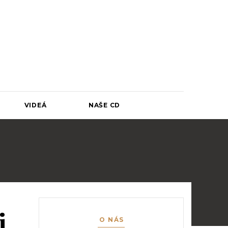
u už od roku 2006.
VIDEÁ
NAŠE CD
j
O NÁS