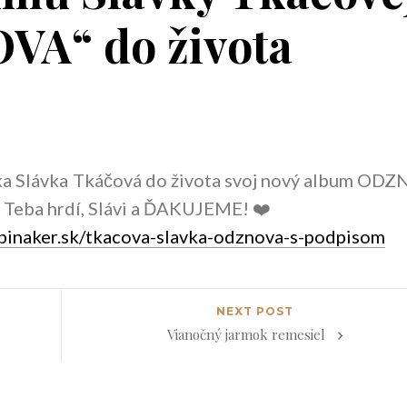
A“ do života
tka Slávka Tkáčová do života svoj nový album OD
na Teba hrdí, Slávi a ĎAKUJEME!
❤️
spinaker.sk/tkacova-slavka-odznova-s-podpisom
NEXT POST
Vianočný jarmok remesiel