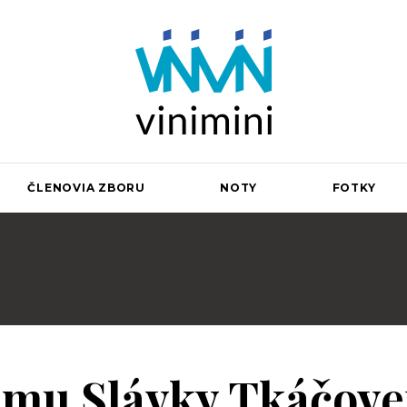
guje pri Saleziánoch Don Bosca v Bardejove na Vinbarg
ČLENOVIA ZBORU
NOTY
FOTKY
umu Slávky Tkáčove