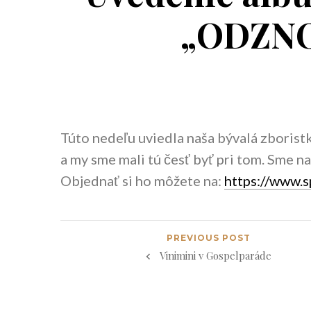
„ODZNOV
Túto nedeľu uviedla naša bývalá zboris
a my sme mali tú česť byť pri tom. Sme 
Objednať si ho môžete na:
https://www.
PREVIOUS POST
Vinimini v Gospelparáde
Navigácia
v