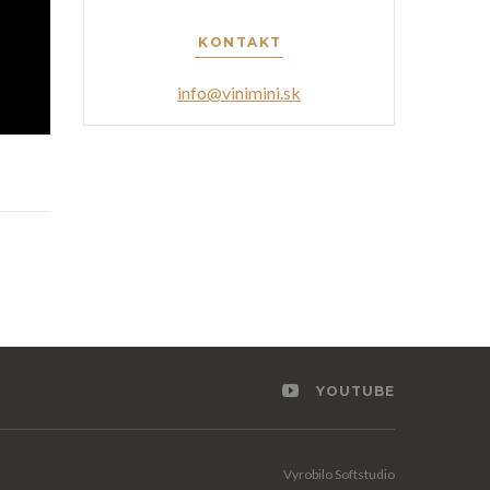
KONTAKT
info@vinimini.sk
YOUTUBE
Vyrobilo
Softstudio