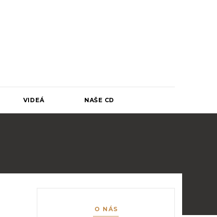
u už od roku 2006.
VIDEÁ
NAŠE CD
O NÁS