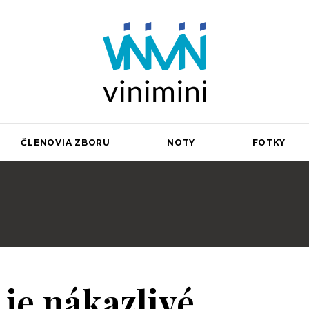
guje pri Saleziánoch Don Bosca v Bardejove na Vinbarg
ČLENOVIA ZBORU
NOTY
FOTKY
je nákazlivé